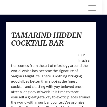
Toggle
Navigatio
TAMARIND
TAMARIND HIDDEN
HIDDEN
COCKTAIL
COCKTAIL BAR
BAR
Our
Inspira
tion comes from the art of mixology around the
world, which has become the signature of
Saigon’s Nightlife. There is nothing bringing
good vibes better than sipping the finest
cocktail and chatting with yoy beloved ones
after a long day of work. It is time to treat
yourself a great getaway to exotic places around
the world within our bar counter. We promise